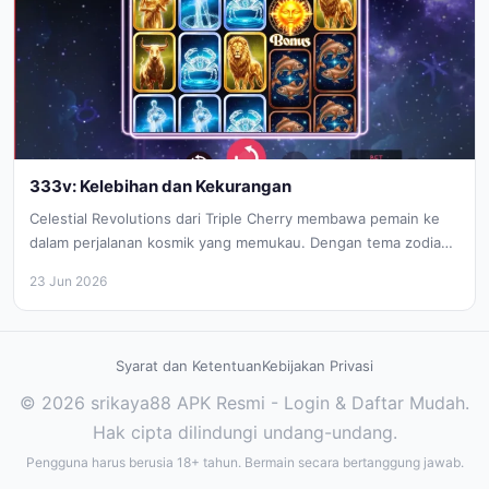
333v: Kelebihan dan Kekurangan
Celestial Revolutions dari Triple Cherry membawa pemain ke
dalam perjalanan kosmik yang memukau. Dengan tema zodiak
dan astrologi yang kental,...
23 Jun 2026
Syarat dan Ketentuan
Kebijakan Privasi
© 2026 srikaya88 APK Resmi - Login & Daftar Mudah.
Hak cipta dilindungi undang-undang.
Pengguna harus berusia 18+ tahun. Bermain secara bertanggung jawab.